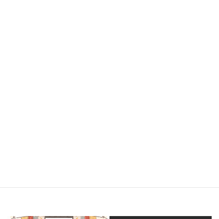
また春～夏にかけて、
集まりましょう！！
見たい！参加したい！
って思ってもらえる内容を、
準備しますっ！！