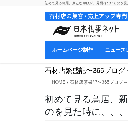
コ
ナ
初めて見る鳥居、新たな学びが。見慣れないものを見
ン
ビ
テ
ゲ
ン
ー
ツ
シ
に
ョ
移
ン
ホームページ制作
ニュース
動
に
移
動
石材店繁盛記〜365ブログ
HOME
石材店繁盛記〜365ブログ～
初めて見る鳥居、
のを見た時に、、