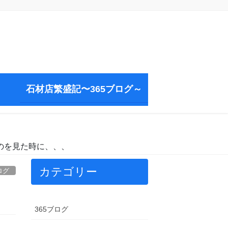
石材店繁盛記〜365ブログ～
のを見た時に、、、
カテゴリー
ログ
365ブログ