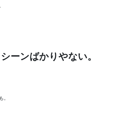
、
るシーンばかりやない。
も。