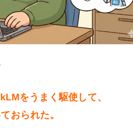
。
ookLMをうまく駆使して、
いておられた。