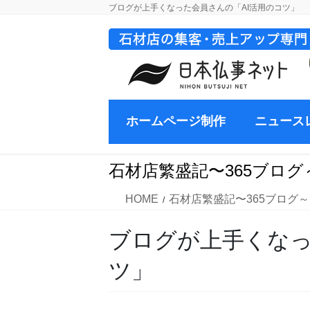
コ
ナ
ブログが上手くなった会員さんの「AI活用のコツ」
ン
ビ
テ
ゲ
ン
ー
ツ
シ
に
ョ
移
ン
ホームページ制作
ニュース
動
に
移
動
石材店繁盛記〜365ブログ
HOME
石材店繁盛記〜365ブログ～
ブログが上手くなっ
ツ」